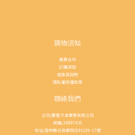
氣包裝：是禮盒，也是吉祥的「大紅包」華人過年，講究的就是一
個「氣」。 王朝滴雞精（冷凍款）的禮盒設計，採用了極具質感的
正紅色主視覺 。當你提著這盒紅通通的禮盒走進家門，就像是遞給
父母一個超級大紅包，代表著喜氣、代表著活力，更代表著你祝願
他們「身體健康、紅光滿面」的心意。相比於市面上常見的褐色或
樸素包裝，王朝的紅色禮盒擺在客廳桌上，就是顯得大氣、顯得喜
購物須知
慶。2. 「小綠人」認證：抗疲勞不是嘴巴說說送給長輩入口的東
西，安全與功效是絕對不能妥協的底線。 很多品牌都說自己能補
異業合作
氣，但王朝冷凍原味滴雞精是少數真正拿到【國家健康食品認證】
訂購須知
（衛部健食字第 A00397 號）的產品 。 這意味著它的功效是經過國
退換貨說明
家審核、有動物實驗數據支持的。經動物實驗結果，有助於延緩運
隱私權保護政策
動疲勞發生 。3. 一條龍製程，自有工廠非代工源頭把關：他們配合
契作牧場，有防檢局獸醫師把關，確保雞隻無抗生素、無賀爾蒙殘
聯絡我們
留自有電宰廠：擁有自有合法雞隻電宰廠，處理完的雞隻能立即送
往加工，保持新鮮極致工藝：堅持「不加一滴水」，利用特殊蒸氣
公司/慶豐冷凍實業有限公司
不回流設備，進行 10 小時 的恆溫滴取純粹口感：透過精煉技術，提
統編/24897435
升了機能性成分（如牛磺酸、肌肽），並經過三道過濾除油工序這
地址/雲林縣元長鄉西庄村109-17號
就是為什麼王朝滴雞精喝起來「香醇順口、無腥味」 。很多長輩怕