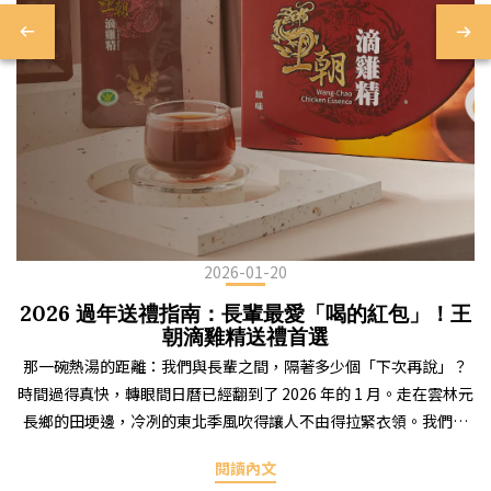
2026-01-20
2026 過年送禮指南：長輩最愛「喝的紅包」！王
朝滴雞精送禮首選
那一碗熱湯的距離：我們與長輩之間，隔著多少個「下次再說」？
時間過得真快，轉眼間日曆已經翻到了 2026 年的 1 月。走在雲林元
長鄉的田埂邊，冷冽的東北季風吹得讓人不由得拉緊衣領。我們這
一代人，在大城市裡打拚，為了房貸、為了孩子、為了那個所謂的
閱讀內文
「未來」忙得團團轉。每次打電話回家，爸媽總是那幾句：「不用