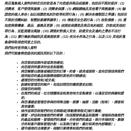
商店蒐集個人資料的特定目的皆是為了向您提供商品或服務，包括但不限於提供：(1) 
消費者、客戶管理與服務；(2) 消費者保護；(3) 網路購物及其他電子商務服務；(4) 驗
證您的個人身份 ( 如以保護您免於詐欺等犯罪行為 )；(5) 解決各種類型之爭議 ( 包括但
不限於消費糾紛、智慧財產權爭議等 )； (6) 增進安全交易行為；(7) 收取債務； (8) 通
知您商業機會、產品、服務及更新；(9) 偵測並保護您及商店免於錯誤、詐欺或其他犯
罪行為，並監測遵法風險；(10) 調查針對個人安全、財產安全及違約之潛在不法行
為；(11) 履行條款與細則及退換貨政策；(12) 依法令所為之行為；以及 (13) 其他於蒐
集當時取得您同意之目的。
我們如何使用個人資料
我們可能會將您提供的資訊用於以下目的：
向您發送促銷內容或其他通信;
向您提供所要求的信息和服務;
與您聯繫以跟進或確認您的訂單，約會，退貨或退款，並向您發送與我們
提供給您的產品和服務相關的其他非行銷通信;
處理您的付款和/或交易;
創建和管理您的帳戶，包括訪問您的購買歷史記錄;
回復您的詢問;
在我們的商店、社交媒體商店和其他地方定製廣告，以滿足您的興趣和歷
史;
與您溝通並管理您參與的特殊活動、競賽、抽獎、活動（如有）、調查和
其他優惠;
操作並與您就我們的社交網路或[移動應用程式]進行溝通;
運營、評估和改進我們的業務（包括開發新產品和服務，增強和改進我們
的產品和服務，管理我們的溝通，分析我們的產品，執行市場研究、數據
分析和客戶關係管理計劃，以及執行會計、審計和其他內部職能）;
遵守適用的法律要求、相關行業標準和我們的政策;