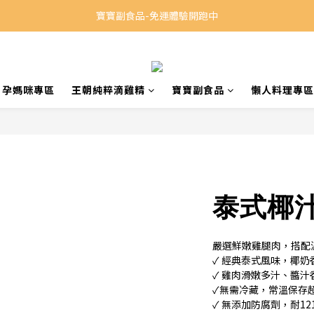
寶寶副食品-免運體驗開跑中
孕媽咪專區
王朝純粹滴雞精
寶寶副食品
懶人料理專區
泰式椰
嚴選鮮嫩雞腿肉，搭配
✓ 經典泰式風味，椰
✓ 雞肉滑嫩多汁、醬
✓無需冷藏，常溫保存
✓ 無添加防腐劑，耐12