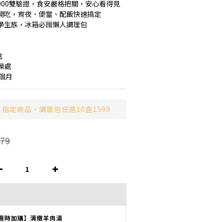
O22000雙驗證，食安嚴格把關，安心看得見
可開吃，宵夜、便當、配飯快速搞定
、學生族，冰箱必囤懶人調理包
盒
燥處
個月
指定商品，調理包任選10盒1599
79
限時加購】清燉羊肉湯