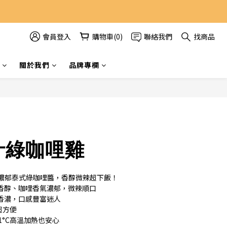
會員登入
購物車(0)
聯絡我們
找商品
立即購買
關於我們
品牌專欄
汁綠咖哩雞
濃郁泰式綠咖哩醬，香醇微辣超下飯！
奶香醇、咖哩香氣濃郁，微辣順口
汁香濃，口感豐富迷人
超方便
1°C高溫加熱也安心