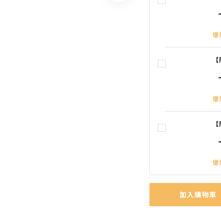
優
【
優
【
優
加入購物車