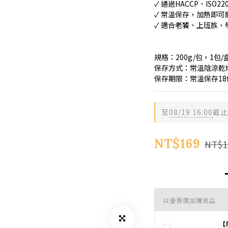
✓ 通過HACCP、IS
✓ 常溫保存，加熱即
✓ 適合老饕、上班族
規格：200g/包，1包/
保存方式：常溫陰涼乾
保存期限：常溫保存18
至
08/19 16:00
截止
NT$169
NT$1
以優惠價加購商品
【