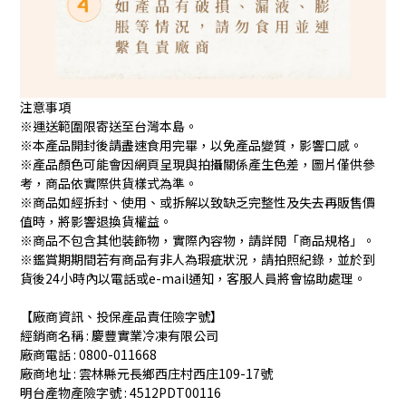
注意事項
※運送範圍限寄送至台灣本島。
※本產品開封後請盡速食用完畢，以免產品變質，影響口感。
※產品顏色可能會因網頁呈現與拍攝關係產生色差，圖片僅供參
考，商品依實際供貨樣式為準。
※商品如經拆封、使用、或拆解以致缺乏完整性及失去再販售價
值時，將影響退換貨權益。
※商品不包含其他裝飾物，實際內容物，請詳閱「商品規格」。
※鑑賞期期間若有商品有非人為瑕疵狀況，請拍照紀錄，並於到
貨後24小時內以電話或e-mail通知，客服人員將會協助處理。
【廠商資訊、投保產品責任險字號】
經銷商名稱 : 慶豐實業冷凍有限公司
廠商電話 : 0800-011668
廠商地址 : 雲林縣元長鄉西庄村西庄109-17號
明台產物產險字號 : 4512PDT00116