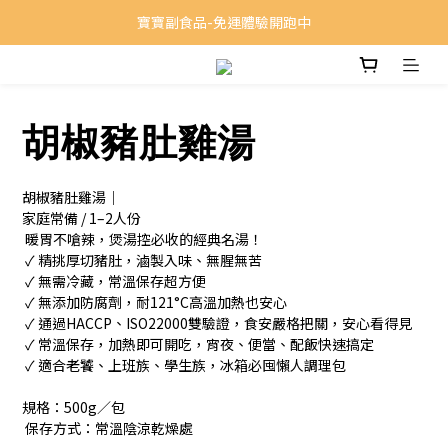
寶寶副食品-免運體驗開跑中
胡椒豬肚雞湯
胡椒豬肚雞湯｜
家庭常備 / 1–2人份
 暖胃不嗆辣，煲湯控必收的經典名湯！
 ✓ 精挑厚切豬肚，滷製入味、無腥無苦
 ✓ 無需冷藏，常溫保存超方便
 ✓ 無添加防腐劑，耐121°C高溫加熱也安心
 ✓ 通過HACCP、ISO22000雙驗證，食安嚴格把關，安心看得見
 ✓ 常溫保存，加熱即可開吃，宵夜、便當、配飯快速搞定
 ✓ 適合老饕、上班族、學生族，冰箱必囤懶人調理包
規格：500g／包
 保存方式：常溫陰涼乾燥處