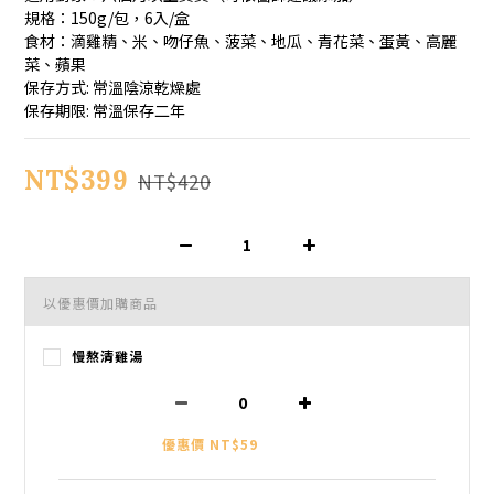
規格：150g/包，6入/盒
食材：滴雞精、米、吻仔魚、菠菜、地瓜、青花菜、蛋黃、高麗
菜、蘋果
保存方式: 常溫陰涼乾燥處
保存期限: 常溫保存二年
NT$399
NT$420
以優惠價加購商品
慢熬清雞湯
優惠價 NT$59