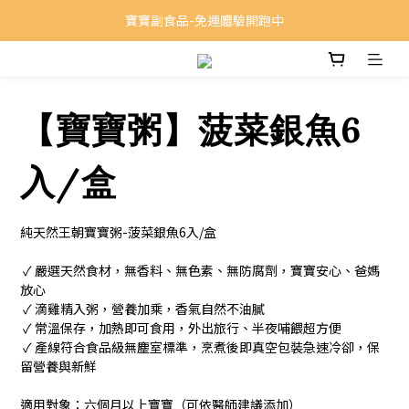
寶寶副食品-免運體驗開跑中
【寶寶粥】菠菜銀魚6
入/盒
純天然王朝寶寶粥-菠菜銀魚6入/盒
 ✓ 嚴選天然食材，無香料、無色素、無防腐劑，寶寶安心、爸媽
放心
 ✓ 滴雞精入粥，營養加乘，香氣自然不油膩
 ✓ 常溫保存，加熱即可食用，外出旅行、半夜哺餵超方便
 ✓ 產線符合食品級無塵室標準，烹煮後即真空包裝急速冷卻，保
留營養與新鮮
適用對象：六個月以上寶寶（可依醫師建議添加）