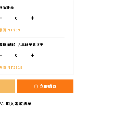
熬清雞湯
惠價 NT$59
限時加購】古早味芋香煲粥
惠價 NT$119
立即購買
加入追蹤清單