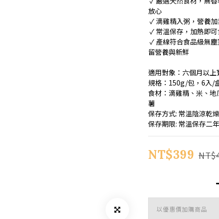
 ✓ 嚴選天然食材，無香料、無色素、無防腐劑，寶寶安心、爸媽
放心
 ✓ 滴雞精入粥，營養
 ✓ 常溫保存，加熱
 ✓ 產線符合食品級無塵室標準，烹煮後即真空包裝急速冷卻，保
留營養與新鮮
適用對象：六個月以上
規格：150g/包，6入/
食材：滴雞精、米、地
薯
保存方式: 常溫陰涼乾
保存期限: 常溫保存二
NT$399
NT$
以優惠價加購商品