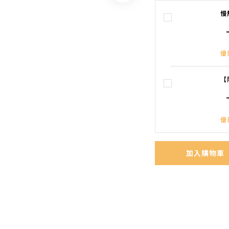
慢
優
【
優
加入購物車