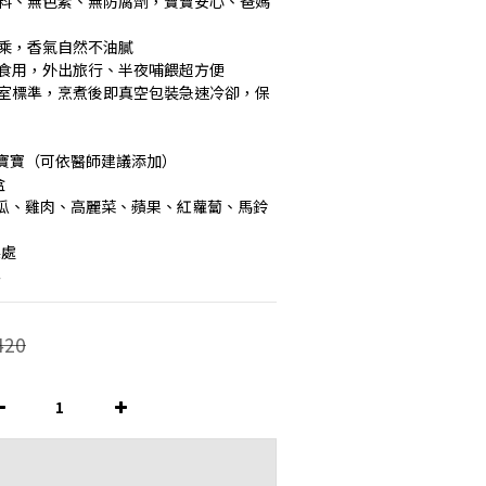
加乘，香氣自然不油膩
即可食用，外出旅行、半夜哺餵超方便
寶寶（可依醫師建議添加）
盒
瓜、雞肉、高麗菜、蘋果、紅蘿蔔、馬鈴
燥處
年
420